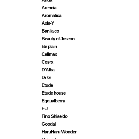
Arencia
Aromatica
Axis-Y
Banila co
Beauty of Joseon
Be plain
Celimax
Cosrx
D’Alba
Dr G
Etude
Etude house
Eqqualberry
F-J
Fino Shiseido
Goodal
HaruHaru Wonder