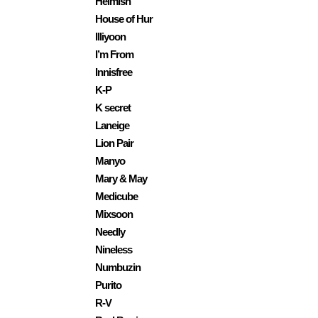
Heimish
House of Hur
Illiyoon
I’m From
Innisfree
K-P
K secret
Laneige
Lion Pair
Manyo
Mary & May
Medicube
Mixsoon
Needly
Nineless
Numbuzin
Purito
R-V